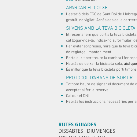
APARCAR EL COTXE
L'estació dels FGC de Sant Boi de Llobr
gratuït, no vigilat. Accés des de la carrte
SI VENS AMB LA TEVA BICICLETA
Et recomanem que portis la teva bicicleta
cal llogar-nos-la, indica-ho al formulari 
Per evitar sorpreses, mira que la teva bic
de reglatge i manteniment
Porta el kit per treure la cambra i fer r
Hauràs de deixar la bicicleta sola,
així que
És millor que la teva bicicleta porti timbre
PROTOCOL D'ABANS DE SORTIR
Tothom haurà de signar el document de d
acceptat al fer la reserva
Cal dur el DNI
Rebràs les instruccions necessàries per a
RUTES GUIADES
DISSABTES i DIUMENGES