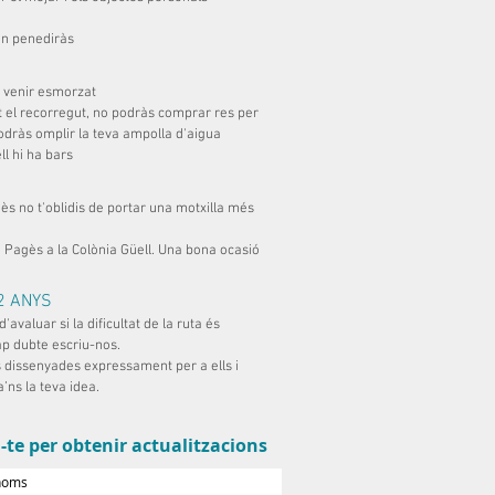
e'n penediràs
de venir esmorzat
t el recorregut, no podràs comprar res per
odràs omplir la teva ampolla d'aigua
ll hi ha bars
s no t'oblidis de portar una motxilla més
e Pagès a la Colònia Güell. Una bona ocasió
2 ANYS
valuar si la dificultat de la ruta és
cap dubte escriu-nos.
 dissenyades expressament per a ells i
a’ns la teva idea.
-te per obtenir actualitzacions