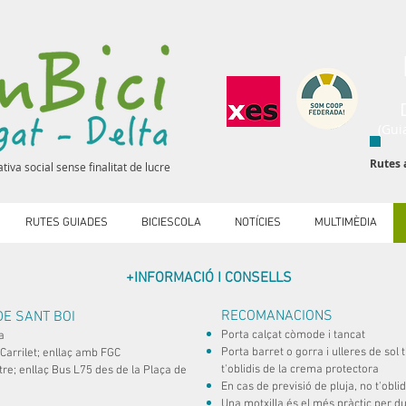
(Gui
Rutes 
tiva social sense finalitat de lucre
RUTES GUIADES
BICIESCOLA
NOTÍCIES
MULTIMÈDIA
+INFORMACIÓ I CONSELLS
RECOMANACIONS
DE SANT BOI
Porta calçat còmode i tancat
a
Porta barret o gorra i ulleres de sol 
Carrilet; enllaç amb FGC
t'oblidis de la crema protectora
tre; enllaç Bus L75 des de la Plaça de
En cas de previsió de pluja, no t'ob
Una motxilla és el més pràctic per du