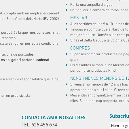
Porta una ampolla d'aigua
No t'oblidis la càmera de fotos, no t
egat, compta amb un ampli aparcament
MENJAR
ra de Sant Vicenç dels Horts (BV-2002)
A les sortides de les 9 o 10, ja has 
Tingues en compte que al llarg de to
, perquè és la que més coneixes. Si et
menjar o beure. Només a les fonts p
de reserves
Si fas el Delta Gaudí, a la Colònia Güe
icleta estigui en perfectes condicions
COMPRES
Si penses comprar productes de pagè
eparacions de punxades
gran
 es obligatori portar el cadenat
Els dissabtes al matí, hi ha Mercat d
per comprar productes Km0
NENS I NENES MENORS DE 1
escàrrec de responsabilita que ja heu
Si vens amb menors de 12 anys has d'a
apropiada per a ells i elles. Si tens 
Més endavant organitzarem sortides
nar en grup ciclista
elles. Si en tens cap proposta, explic
Subscriu
CONTACTA AMB NOSALTRES
TEL. 626 456 674