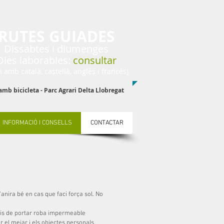
RUTES GUIADES
Dissabtes i diumenges​​​
Dies laborables:
consultar
a amb català, castellà, anglès i francès)
amb bicicleta - Parc Agrari Delta Llobregat
INFORMACIÓ I CONSELLS
CONTACTAR
t'anira bé en cas que faci força sol. No
lidis de portar roba impermeable
r el mejar i els objectes personals